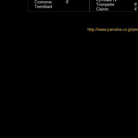
Cromorne
8'
Trompette
8'
Tremblant
Clairon
4'
http://www.yamaha.co.jp/pro