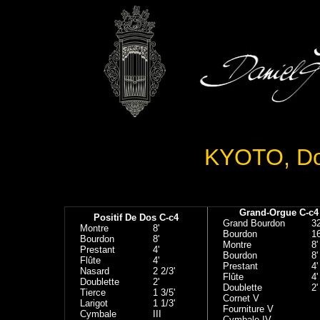
KYOTO, Dos
Grand-Orgue C-c4
Positif De Dos C-c4
Grand Bourdon
32
Montre
8'
Bourdon
16
Bourdon
8'
Montre
8'
Prestant
4'
Bourdon
8'
Flûte
4'
Prestant
4'
Nasard
2 2/3'
Flûte
4
'
Doublette
2'
Doublette
2'
Tierce
1 3/5'
Cornet V
Larigot
1 1/3'
Fourniture V
Cymbale
III
Cymbale IV