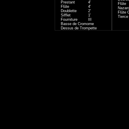
Prestant
4'
Flûte
Flûte
4'
Nazar
Doublette
2'
Flûte 
Sifflet
1'
Tierce
Fourniture
III
Basse de Cromorne
Dessus de Trompette